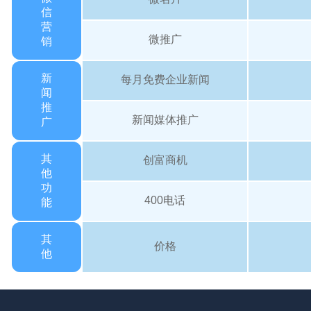
信
营
微推广
销
新
每月免费企业新闻
闻
推
新闻媒体推广
广
其
创富商机
他
功
400电话
能
其
价格
他