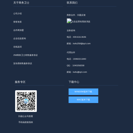
关于商务卫士
联系我们
公司介绍
商务合作、问题反馈
荣誉资质
合作商加盟
业务咨询
电话：400-616-3636
企业信息查询
邮箱：kefu258@qyt.com
在线选词
代理合作
258商务卫士销售服务协议
电话：15960211840
宣传易销售服务协议
QQ： 1040258258
邮箱：kefu@qyt.com
服务专区
下载中心
WINDOW版本下载
MAC版本下载
扫描公众号查看
手机端老板报表